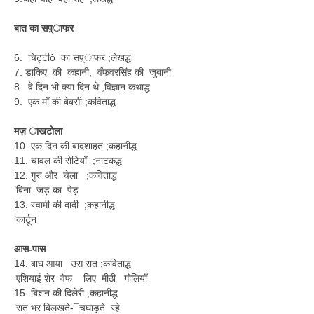
बात का सप़्ाफर
6. चिट्टीò का सप़्ाफर ;लेखद्ध
7. डाकिए की कहानी, वँफवरसिंह की जुबानी
8. वे दिन भी क्या दिन थे ;विज्ञान कथाद्ध
9. एक माँ की बेबसी ;कविताद्ध
मज़ ाखटोला
10. एक दिन की बादशाहत ;कहानीद्ध
11. चावल की रोटियाँ ;नाटकद्ध
12. गुरु और चेला ;कविताद्ध
’बिना जड़ का पेड़
13. स्वामी की दादी ;कहानीद्ध
’कार्टून
आस-पास
14. बाघ आया उस रात ;कविताद्ध
’एशियाई शेर वेफ लिए मीठी गोलियाँ
15. बिशन की दिलेरी ;कहानीद्ध
’रात भर बिलखते-¯चघाड़ते रहे