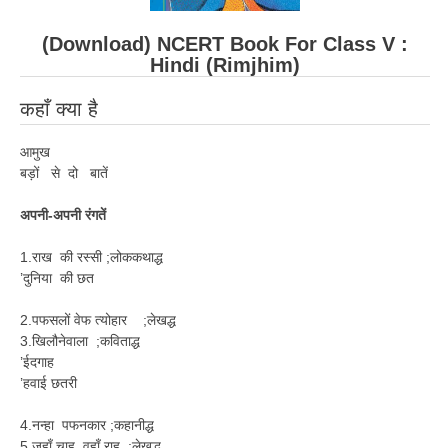
(Download) NCERT Book For Class V :
Hindi (Rimjhim)
कहाँ क्या है
आमुख
बड़ों से दो बातें
अपनी-अपनी रंगतें
1.राख की रस्सी ;लोककथाद्ध
’दुनिया की छत
2.पफसलों वेफ त्योहार ;लेखद्ध
3.खिलौनेवाला ;कविताद्ध
’ईदगाह
’हवाई छतरी
4.नन्हा पफनकार ;कहानीद्ध
5.जहाँ चाह वहाँ राह ;लेखद्ध