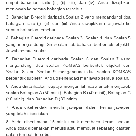
empat bahagian, iaitu (i), (ii), (iii), dan (iv). Anda diwajibkan
menjawab ke semua bahagian tersebut.
CTET
3. Bahagian B terdiri daripada Soalan 2 yang mengandungi tiga
bahagian, iaitu (i), (ii), dan (iii). Anda diwajibkan menjawab ke
NEET
semua bahagian tersebut.
NTSE
4. Bahagian C terdiri daripada Soalan 3, Soalan 4, dan Soalan 5
yang mengandungi 25 soalan tatabahasa berbentuk objektif.
CCE
Jawab semua soalan.
5. Bahagian D terdiri daripada Soalan 6 dan Soalan 7 yang
PSA
mengandungi dua soalan KOMSAS berbentuk objektif dan
HOTS
Soalan 8 dan Soalan 9 mengandungi dua soalan KOMSAS
berbentuk subjektif. Anda dikehendaki menjawab semua soalan.
CISCE
6. Anda dinasihatkan supaya mengambil masa untuk menjawab
soalan Bahagian A (50 minit), Bahagian B (40 minit), Bahagian C
KVS Exam
(40 minit), dan Bahagian D (30 minit).
Sainik School Exam
7. Anda dikehendaki menulis jawapan dalam kertas jawapan
yang telah disediakan.
E-BOOK (Free)
8. Anda diberi masa 15 minit untuk membaca kertas soalan.
Anda tidak dibenarkan menulis atau membuat sebarang catatan
dalam tempoh tersebut.