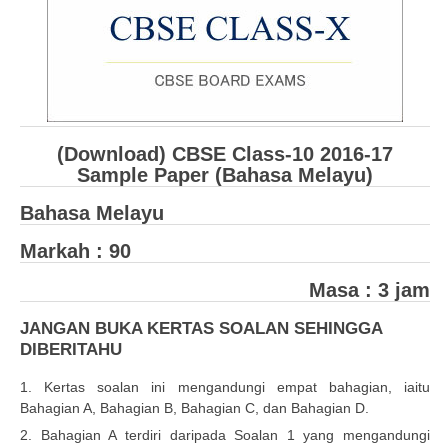
CBSE Board-XIIth Sample Papers
NCERT Solutions
NCERT E-Books
(Download) CBSE Class-10 2016-17
Model Papers
Sample Paper (Bahasa Melayu)
Marking Scheme
Bahasa Melayu
CBSE Text Books
Markah : 90
Exams
Masa : 3 jam
JANGAN BUKA KERTAS SOALAN SEHINGGA
IIT-JEE
DIBERITAHU
NEET
1. Kertas soalan ini mengandungi empat bahagian, iaitu
NDA
Bahagian A, Bahagian B, Bahagian C, dan Bahagian D.
2. Bahagian A terdiri daripada Soalan 1 yang mengandungi
CDS