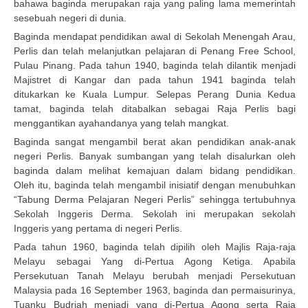
bahawa baginda merupakan raja yang paling lama memerintah
sesebuah negeri di dunia.
Baginda mendapat pendidikan awal di Sekolah Menengah Arau,
Perlis dan telah melanjutkan pelajaran di Penang Free School,
Pulau Pinang. Pada tahun 1940, baginda telah dilantik menjadi
Majistret di Kangar dan pada tahun 1941 baginda telah
ditukarkan ke Kuala Lumpur. Selepas Perang Dunia Kedua
tamat, baginda telah ditabalkan sebagai Raja Perlis bagi
menggantikan ayahandanya yang telah mangkat.
Baginda sangat mengambil berat akan pendidikan anak-anak
negeri Perlis. Banyak sumbangan yang telah disalurkan oleh
baginda dalam melihat kemajuan dalam bidang pendidikan.
Oleh itu, baginda telah mengambil inisiatif dengan menubuhkan
“Tabung Derma Pelajaran Negeri Perlis” sehingga tertubuhnya
Sekolah Inggeris Derma. Sekolah ini merupakan sekolah
Inggeris yang pertama di negeri Perlis.
Pada tahun 1960, baginda telah dipilih oleh Majlis Raja-raja
Melayu sebagai Yang di-Pertua Agong Ketiga. Apabila
Persekutuan Tanah Melayu berubah menjadi Persekutuan
Malaysia pada 16 September 1963, baginda dan permaisurinya,
Tuanku Budriah menjadi yang di-Pertua Agong serta Raja