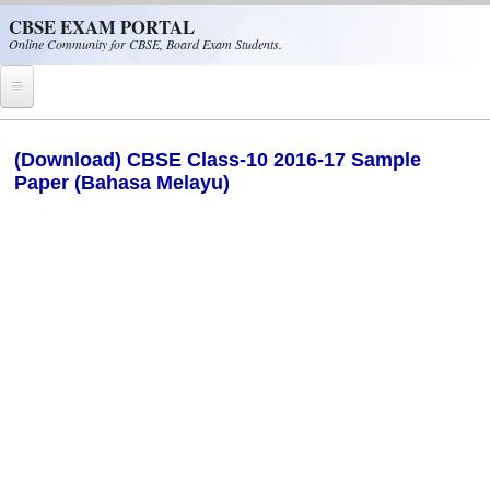
Skip to main content
CBSE EXAM PORTAL
Online Community for CBSE, Board Exam Students.
Home
(Download) CBSE Class-10 2016-17 Sample
Paper (Bahasa Melayu)
CBSE Helpline
NIOS
NCERT
CBSE Papers
CBSE
CBSE Class-XII (12th)
CBSE IX