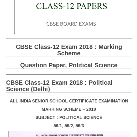
CBSE Board-XIIth Sample Papers
NCERT Solutions
NCERT E-Books
CBSE Class-12 Exam 2018 : Marking
Model Papers
Scheme
Marking Scheme
Question Paper, Political Science
CBSE Text Books
CBSE Class-12 Exam 2018 : Political
Exams
Science (Delhi)
IIT-JEE
ALL INDIA SENIOR SCHOOL CERTIFICATE EXAMINATION
MARKING SCHEME – 2018
NEET
SUBJECT : POLITICAL SCIENCE
NDA
59/1, 59/2, 59/3
CDS