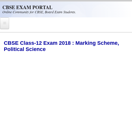
Skip to main content
CBSE EXAM PORTAL
Online Community for CBSE, Board Exam Students.
Home
CBSE Class-12 Exam 2018 : Marking Scheme,
Political Science
CBSE Helpline
NIOS
NCERT
CBSE Papers
CBSE
CBSE Class-XII (12th)
CBSE IX