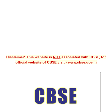
CBSE XI
CBSE Class-X (10th)
Downloads
Syllabus
Projects
Disclaimer: This website is
NOT
associated with CBSE, for
Guess Papers
official website of CBSE visit - www.cbse.gov.in
Question Bank
Answer Keys
E-Books
SAMPLE PAPERS
CBSE Board-Xth Sample Papers