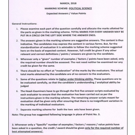
CTET
NEET
NTSE
CCE
PSA
HOTS
CISCE
KVS Exam
Sainik School Exam
E-BOOK (Free)